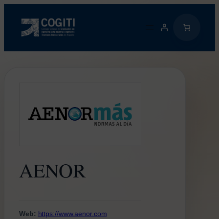
Saltar
al
contenido
AENOR
Web:
https://www.aenor.com