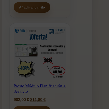
precio
precio
Añadir al carrito
original
actual
era:
es:
902,00 €.
811,80 €.
Presto Módulo Planificación +
Servicio
El
El
902,00
€
811,80
€
precio
precio