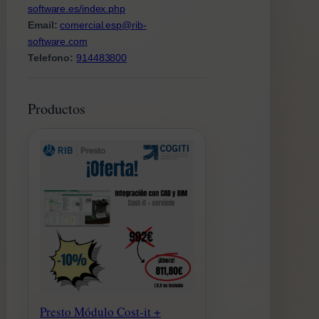
software.es/index.php
Email:
comercial.esp@rib-
software.com
Telefono:
914483800
Productos
Presto Módulo Cost-it +