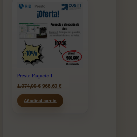
Presto Paquete 1
El
El
1.074,00
€
966,60
€
precio
precio
Añadir al carrito
original
actual
era:
es:
1.074,00 €.
966,60 €.