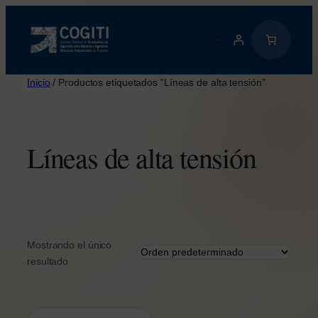
Saltar
al
contenido
Inicio
/ Productos etiquetados “Líneas de alta tensión”
Líneas de alta tensión
Mostrando el único
resultado