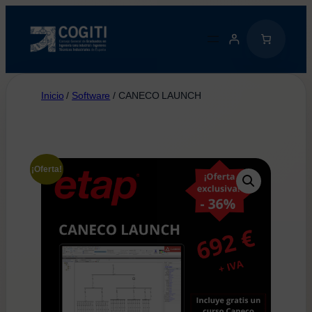
Saltar
al
contenido
Inicio
/
Software
/ CANECO LAUNCH
¡Oferta!