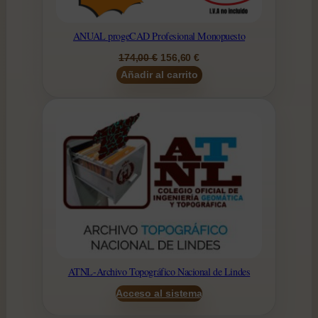
ANUAL progeCAD Profesional Monopuesto
El
El
174,00
€
156,60
€
precio
precio
Añadir al carrito
original
actual
era:
es:
174,00 €.
156,60 €.
ATNL-Archivo Topográfico Nacional de Lindes
Acceso al sistema