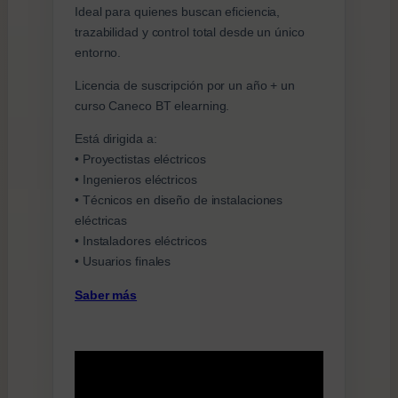
Ideal para quienes buscan eficiencia,
i
trazabilidad y control total desde un único
d
€
entorno.
a
.
d
Licencia de suscripción por un año + un
curso Caneco BT elearning.
Está dirigida a:
• Proyectistas eléctricos
• Ingenieros eléctricos
• Técnicos en diseño de instalaciones
eléctricas
• Instaladores eléctricos
• Usuarios finales
Saber más