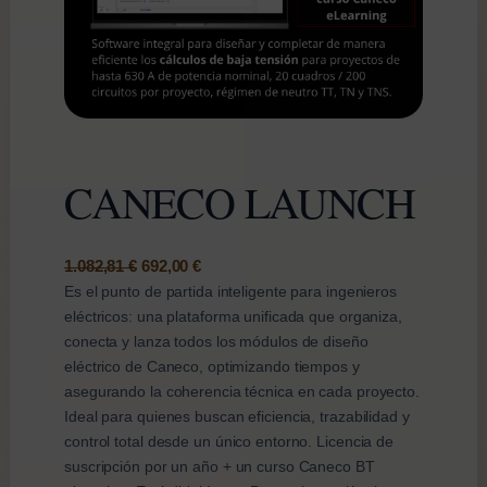
CANECO LAUNCH
E
E
1.082,81
€
692,00
€
Es el punto de partida inteligente para ingenieros
l
l
eléctricos: una plataforma unificada que organiza,
p
p
conecta y lanza todos los módulos de diseño
r
r
eléctrico de Caneco, optimizando tiempos y
e
e
asegurando la coherencia técnica en cada proyecto.
c
c
Ideal para quienes buscan eficiencia, trazabilidad y
i
i
control total desde un único entorno. Licencia de
o
o
suscripción por un año + un curso Caneco BT
o
a