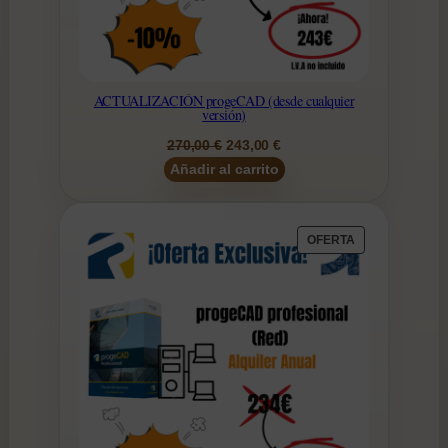
ACTUALIZACIÓN progeCAD (desde cualquier
versión)
El
El
270,00
€
243,00
€
precio
precio
Añadir al carrito
original
actual
era:
es:
270,00 €.
243,00 €.
PRODUCTO
OFERTA
EN
OFERTA