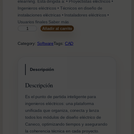
elearning. Está dirigida a: • Proyectistas eléctricos •
r
c
Ingenieros eléctricos • Técnicos en diseño de
i
t
instalaciones eléctricas • Instaladores eléctricos •
g
u
Usuarios finales Saber más
i
a
C
Añadir al carrito
n
l
A
a
e
N
Category:
Software
Tags:
CAD
l
s
E
e
:
C
r
6
O
a
9
Descripción
L
:
2
A
1
,
Descripción
U
.
0
N
Es el punto de partida inteligente para
0
0
C
ingenieros eléctricos: una plataforma
H
8
unificada que organiza, conecta y lanza
c
2
€
todos los módulos de diseño eléctrico de
a
,
.
Caneco, optimizando tiempos y asegurando
n
8
la coherencia técnica en cada proyecto.
t
1