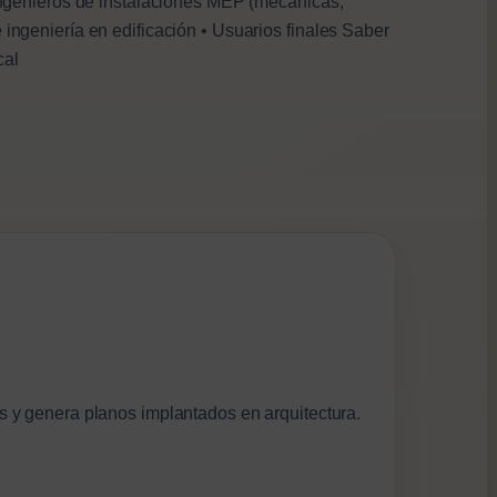
• Ingenieros de instalaciones MEP (mecánicas,
 ingeniería en edificación • Usuarios finales Saber
cal
os y genera planos implantados en arquitectura.