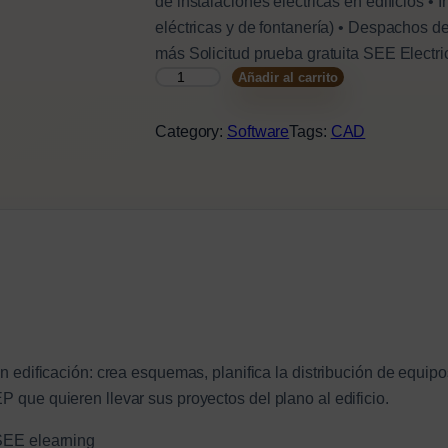
e
e
de instalaciones eléctricas en edificios 
eléctricas y de fontanería) • Despachos de
c
c
más Solicitud prueba gratuita SEE Electri
i
i
Añadir al carrito
S
o
o
E
E
Category:
Software
Tags:
CAD
o
a
E
r
c
L
i
t
E
C
g
u
T
i
a
R
n
l
I
C
a
e
A
en edificación: crea esquemas, planifica la distribución de equip
l
s
L
 que quieren llevar sus proyectos del plano al edificio.
e
:
L
 SEE elearning
r
7
A