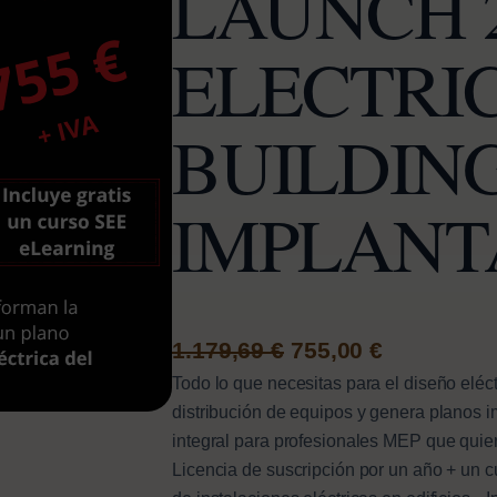
LAUNCH 2
ELECTRI
BUILDIN
IMPLANT
E
E
1.179,69
€
755,00
€
Todo lo que necesitas para el diseño eléct
l
l
distribución de equipos y genera planos 
p
p
integral para profesionales MEP que quiere
r
r
Licencia de suscripción por un año + un c